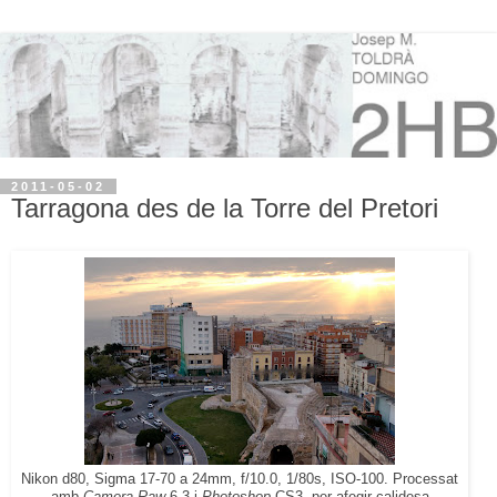
2011-05-02
Tarragona des de la Torre del Pretori
Nikon d80, Sigma 17-70 a 24mm, f/10.0, 1/80s, ISO-100. Processat
amb
Camera Raw
6.3 i
Photoshop
CS3, per afegir calidesa